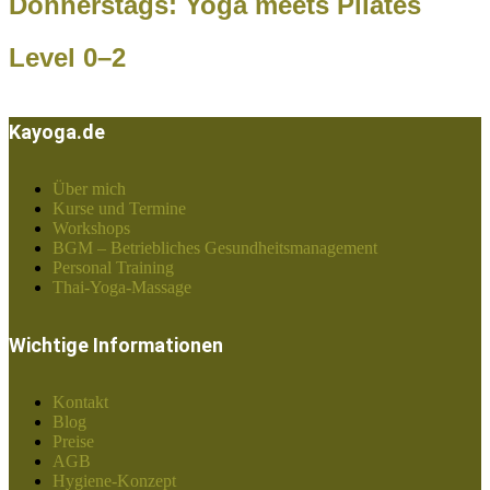
Donnerstags: Yoga meets Pilates
Level 0–2
Kayoga.de
Über mich
Kurse und Termine
Workshops
BGM – Betriebliches Gesundheitsmanagement
Personal Training
Thai-Yoga-Massage
Wichtige Informationen
Kontakt
Blog
Preise
AGB
Hygiene-Konzept