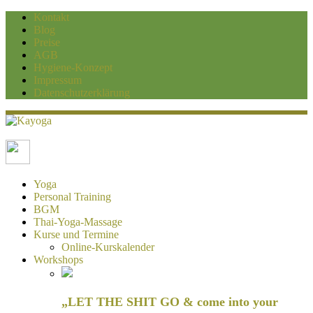
Kontakt
Blog
Preise
AGB
Hygiene-Konzept
Impressum
Datenschutzerklärung
Kayoga
Yoga und Personaltraining Duisburg
Yoga
Personal Training
BGM
Thai-Yoga-Massage
Kurse und Termine
Online-Kurskalender
Workshops
„LET THE SHIT GO & come into your