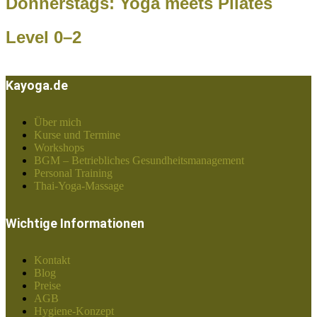
Donnerstags: Yoga meets Pilates
Level 0–2
Kayoga.de
Über mich
Kurse und Termine
Workshops
BGM – Betriebliches Gesundheitsmanagement
Personal Training
Thai-Yoga-Massage
Wichtige Informationen
Kontakt
Blog
Preise
AGB
Hygiene-Konzept