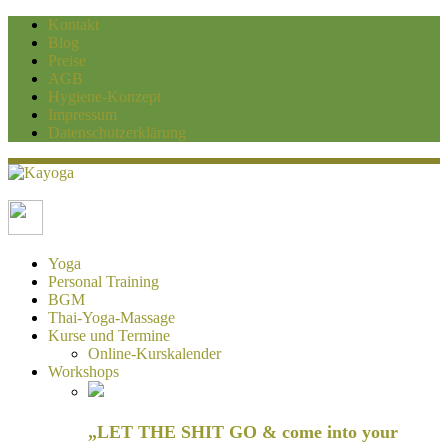
Kontakt
Blog
Preise
AGB
Hygiene-Konzept
Impressum
Datenschutzerklärung
Kayoga
Yoga und Personaltraining Duisburg
Yoga
Personal Training
BGM
Thai-Yoga-Massage
Kurse und Termine
Online-Kurskalender
Workshops
„LET THE SHIT GO & come into your