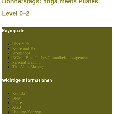
Donnerstags: Yoga meets Pilates
Level 0–2
Kayoga.de
Über mich
Kurse und Termine
Workshops
BGM – Betriebliches Gesundheitsmanagement
Personal Training
Thai-Yoga-Massage
Wichtige Informationen
Kontakt
Blog
Preise
AGB
Hygiene-Konzept