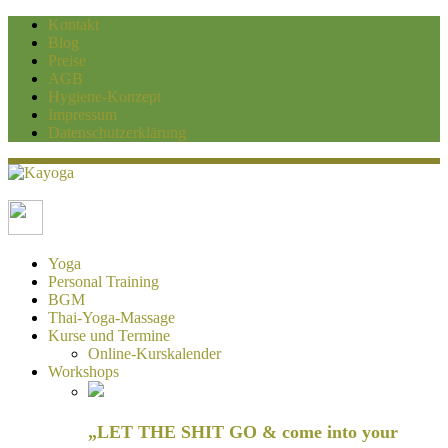
Kontakt
Blog
Preise
AGB
Hygiene-Konzept
Impressum
Datenschutzerklärung
Kayoga
Yoga und Personaltraining Duisburg
Yoga
Personal Training
BGM
Thai-Yoga-Massage
Kurse und Termine
Online-Kurskalender
Workshops
„LET THE SHIT GO & come into your