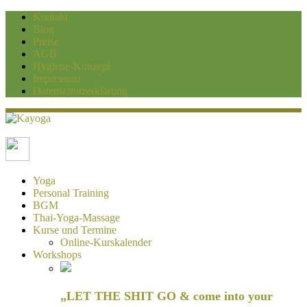
Kontakt
Blog
Preise
AGB
Hygiene-Konzept
Impressum
Datenschutzerklärung
Kayoga
Yoga und Personaltraining Duisburg
Yoga
Personal Training
BGM
Thai-Yoga-Massage
Kurse und Termine
Online-Kurskalender
Workshops
„LET THE SHIT GO & come into your