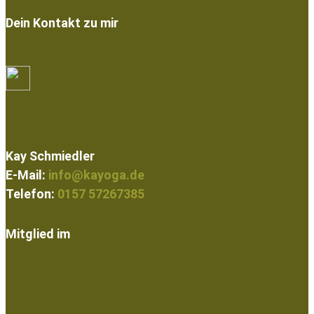
Dein Kontakt zu mir
Kay Schmiedler
E-Mail:
info@kayoga.de
Telefon:
0157 57267385
Mitglied im