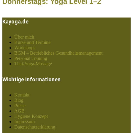
Donnerstags: Yoga Level 1–2
Kayoga.de
Über mich
Kurse und Termine
Workshops
BGM – Betriebliches Gesundheitsmanagement
Personal Training
Thai-Yoga-Massage
Wichtige Informationen
Kontakt
Blog
Preise
AGB
Hygiene-Konzept
Impressum
Datenschutzerklärung