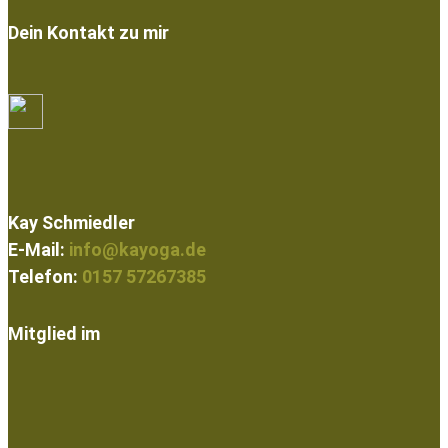
Dein Kontakt zu mir
Kay Schmiedler
E-Mail:
info@kayoga.de
Telefon:
0157 57267385
Mitglied im