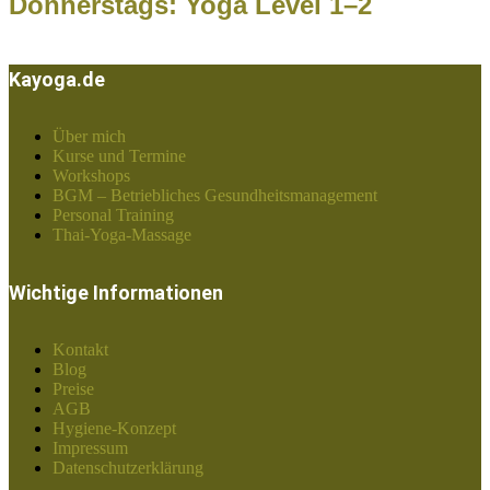
Donnerstags: Yoga Level 1–2
Kayoga.de
Über mich
Kurse und Termine
Workshops
BGM – Betriebliches Gesundheitsmanagement
Personal Training
Thai-Yoga-Massage
Wichtige Informationen
Kontakt
Blog
Preise
AGB
Hygiene-Konzept
Impressum
Datenschutzerklärung