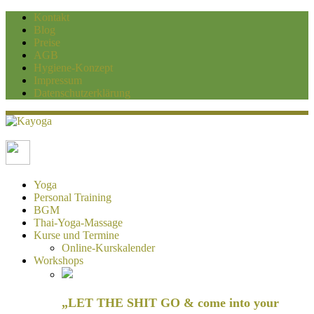
Kontakt
Blog
Preise
AGB
Hygiene-Konzept
Impressum
Datenschutzerklärung
Kayoga
Yoga und Personaltraining Duisburg
Yoga
Personal Training
BGM
Thai-Yoga-Massage
Kurse und Termine
Online-Kurskalender
Workshops
„LET THE SHIT GO & come into your