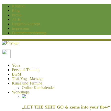
Kontakt
Blog
Preise
AGB
Hygiene-Konzept
Impressum
Datenschutzerklärung
Kayoga
Yoga und Personaltraining Duisburg
Yoga
Personal Training
BGM
Thai-Yoga-Massage
Kurse und Termine
Online-Kurskalender
Workshops
„LET THE SHIT GO & come into your flow“ H