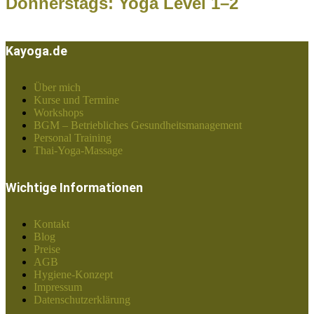
Donnerstags: Yoga Level 1–2
Kayoga.de
Über mich
Kurse und Termine
Workshops
BGM – Betriebliches Gesundheitsmanagement
Personal Training
Thai-Yoga-Massage
Wichtige Informationen
Kontakt
Blog
Preise
AGB
Hygiene-Konzept
Impressum
Datenschutzerklärung