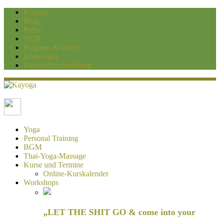
Kontakt
Blog
Preise
AGB
Hygiene-Konzept
Impressum
Datenschutzerklärung
Kayoga
Yoga und Personaltraining Duisburg
Yoga
Personal Training
BGM
Thai-Yoga-Massage
Kurse und Termine
Online-Kurskalender
Workshops
„LET THE SHIT GO & come into your