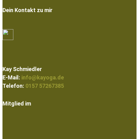
Dein Kontakt zu mir
Kay Schmiedler
E-Mail:
info@kayoga.de
Telefon:
0157 57267385
Mitglied im