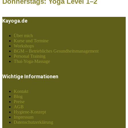
Donnerstags: Yoga Level 1–2
Kayoga.de
Über mich
Kurse und Termine
Workshops
BGM – Betriebliches Gesundheitsmanagement
Personal Training
Thai-Yoga-Massage
Wichtige Informationen
Kontakt
Blog
Preise
AGB
Hygiene-Konzept
Impressum
Datenschutzerklärung