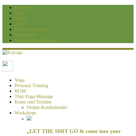
Kontakt
Blog
Preise
AGB
Hygiene-Konzept
Impressum
Datenschutzerklärung
Kayoga
Yoga und Personaltraining Duisburg
Yoga
Personal Training
BGM
Thai-Yoga-Massage
Kurse und Termine
Online-Kurskalender
Workshops
„LET THE SHIT GO & come into your