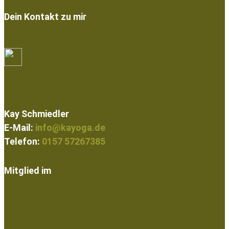
Dein Kontakt zu mir
Kay Schmiedler
E-Mail:
info@kayoga.de
Telefon:
0157 57267385
Mitglied im