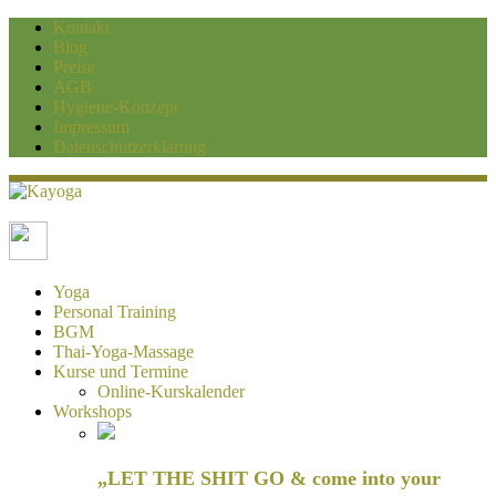
Kontakt
Blog
Preise
AGB
Hygiene-Konzept
Impressum
Datenschutzerklärung
Kayoga
Yoga und Personaltraining Duisburg
Yoga
Personal Training
BGM
Thai-Yoga-Massage
Kurse und Termine
Online-Kurskalender
Workshops
„LET THE SHIT GO & come into your