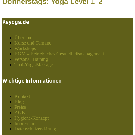
Donnerstags: Yoga Level 1–2
Kayoga.de
Über mich
Kurse und Termine
Workshops
BGM – Betriebliches Gesundheitsmanagement
Personal Training
Thai-Yoga-Massage
Wichtige Informationen
Kontakt
Blog
Preise
AGB
Hygiene-Konzept
Impressum
Datenschutzerklärung