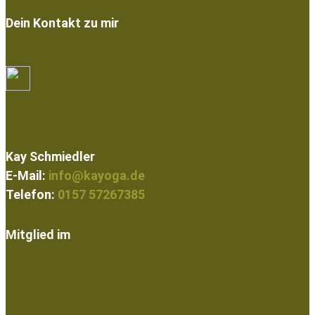
Dein Kontakt zu mir
Kay Schmiedler
E-Mail:
info@kayoga.de
Telefon:
0157 57267385
Mitglied im