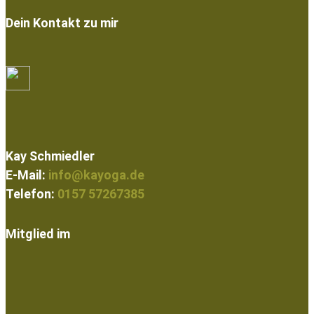
Dein Kontakt zu mir
Kay Schmiedler
E-Mail:
info@kayoga.de
Telefon:
0157 57267385
Mitglied im