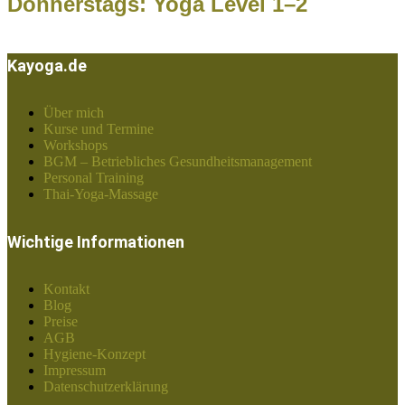
Donnerstags: Yoga Level 1–2
Kayoga.de
Über mich
Kurse und Termine
Workshops
BGM – Betriebliches Gesundheitsmanagement
Personal Training
Thai-Yoga-Massage
Wichtige Informationen
Kontakt
Blog
Preise
AGB
Hygiene-Konzept
Impressum
Datenschutzerklärung