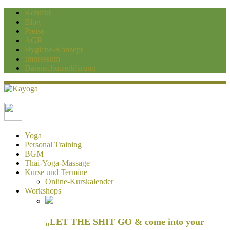
Kontakt
Blog
Preise
AGB
Hygiene-Konzept
Impressum
Datenschutzerklärung
Kayoga
Yoga und Personaltraining Duisburg
Yoga
Personal Training
BGM
Thai-Yoga-Massage
Kurse und Termine
Online-Kurskalender
Workshops
„LET THE SHIT GO & come into your