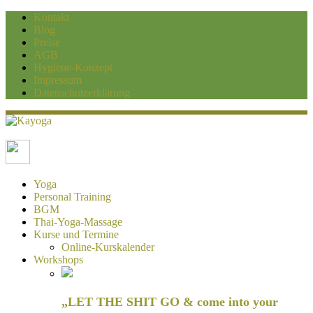
Kontakt
Blog
Preise
AGB
Hygiene-Konzept
Impressum
Datenschutzerklärung
Kayoga
Yoga und Personaltraining Duisburg
Yoga
Personal Training
BGM
Thai-Yoga-Massage
Kurse und Termine
Online-Kurskalender
Workshops
„LET THE SHIT GO & come into your