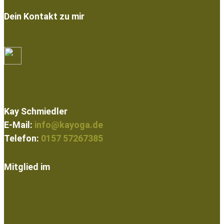
Dein Kontakt zu mir
Kay Schmiedler
E-Mail:
info@kayoga.de
Telefon:
0157 57267385
Mitglied im