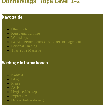
Donnerstags: Yoga Level 1–2
Kayoga.de
Über mich
Kurse und Termine
Workshops
BGM – Betriebliches Gesundheitsmanagement
Personal Training
Thai-Yoga-Massage
Wichtige Informationen
Kontakt
Blog
Preise
AGB
Hygiene-Konzept
Impressum
Datenschutzerklärung