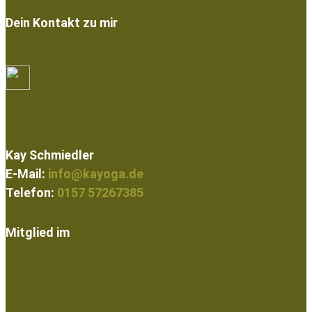
Dein Kontakt zu mir
Kay Schmiedler
E-Mail:
info@kayoga.de
Telefon:
0157 57267385
Mitglied im