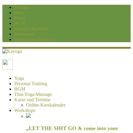
Kontakt
Blog
Preise
AGB
Hygiene-Konzept
Impressum
Datenschutzerklärung
Kayoga
Yoga und Personaltraining Duisburg
Yoga
Personal Training
BGM
Thai-Yoga-Massage
Kurse und Termine
Online-Kurskalender
Workshops
„LET THE SHIT GO & come into your