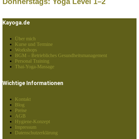
Donnerstags: Yoga Level 1–2
Kayoga.de
Über mich
Kurse und Termine
Workshops
BGM – Betriebliches Gesundheitsmanagement
Personal Training
Thai-Yoga-Massage
Wichtige Informationen
Kontakt
Blog
Preise
AGB
Hygiene-Konzept
Impressum
Datenschutzerklärung