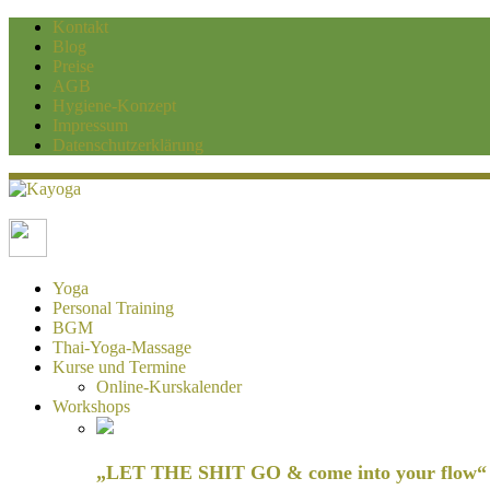
Kontakt
Blog
Preise
AGB
Hygiene-Konzept
Impressum
Datenschutzerklärung
Kayoga
Yoga und Personaltraining Duisburg
Yoga
Personal Training
BGM
Thai-Yoga-Massage
Kurse und Termine
Online-Kurskalender
Workshops
„LET THE SHIT GO & come into your flow“ H