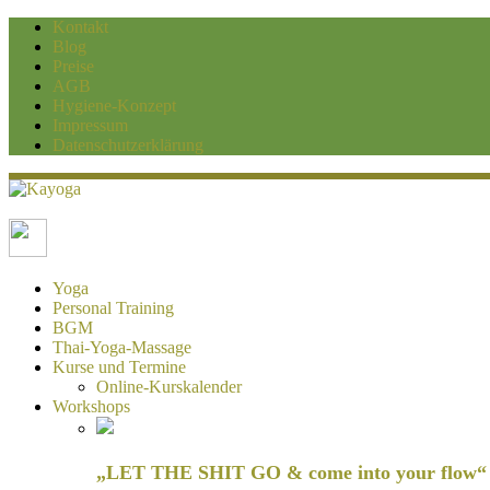
Kontakt
Blog
Preise
AGB
Hygiene-Konzept
Impressum
Datenschutzerklärung
Kayoga
Yoga und Personaltraining Duisburg
Yoga
Personal Training
BGM
Thai-Yoga-Massage
Kurse und Termine
Online-Kurskalender
Workshops
„LET THE SHIT GO & come into your flow“ H