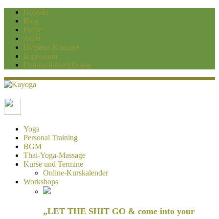
Kontakt
Blog
Preise
AGB
Hygiene-Konzept
Impressum
Datenschutzerklärung
Kayoga
Yoga und Personaltraining Duisburg
Yoga
Personal Training
BGM
Thai-Yoga-Massage
Kurse und Termine
Online-Kurskalender
Workshops
„LET THE SHIT GO & come into your