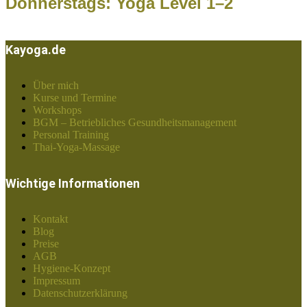
Donnerstags: Yoga Level 1–2
Kayoga.de
Über mich
Kurse und Termine
Workshops
BGM – Betriebliches Gesundheitsmanagement
Personal Training
Thai-Yoga-Massage
Wichtige Informationen
Kontakt
Blog
Preise
AGB
Hygiene-Konzept
Impressum
Datenschutzerklärung