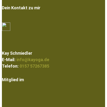
Dein Kontakt zu mir
Kay Schmiedler
E-Mail:
info@kayoga.de
Telefon:
0157 57267385
Mitglied im