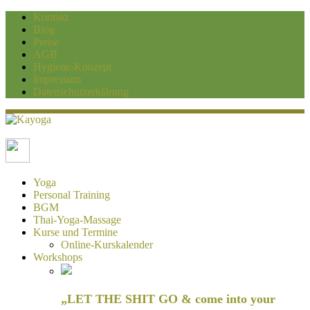
Kontakt
Blog
Preise
AGB
Hygiene-Konzept
Impressum
Datenschutzerklärung
Kayoga
Yoga und Personaltraining Duisburg
Yoga
Personal Training
BGM
Thai-Yoga-Massage
Kurse und Termine
Online-Kurskalender
Workshops
„LET THE SHIT GO & come into your