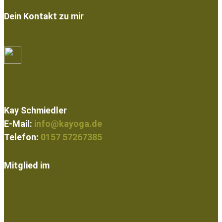
Dein Kontakt zu mir
Kay Schmiedler
E-Mail:
info@kayoga.de
Telefon:
0157 57267385
Mitglied im