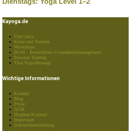
Dienstags: Yoga Level 1–2
Kayoga.de
Über mich
Kurse und Termine
Workshops
BGM – Betriebliches Gesundheitsmanagement
Personal Training
Thai-Yoga-Massage
Wichtige Informationen
Kontakt
Blog
Preise
AGB
Hygiene-Konzept
Impressum
Datenschutzerklärung