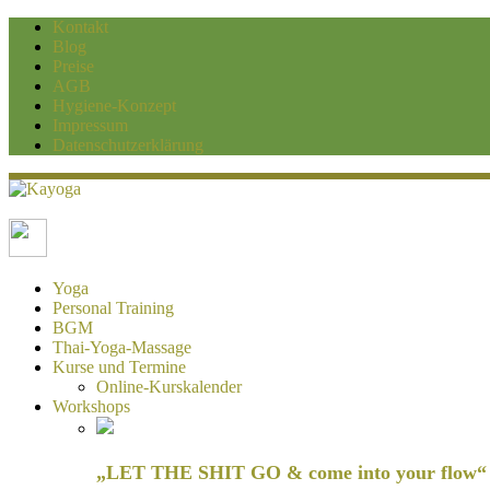
Kontakt
Blog
Preise
AGB
Hygiene-Konzept
Impressum
Datenschutzerklärung
Kayoga
Yoga und Personaltraining Duisburg
Yoga
Personal Training
BGM
Thai-Yoga-Massage
Kurse und Termine
Online-Kurskalender
Workshops
„LET THE SHIT GO & come into your flow“ H