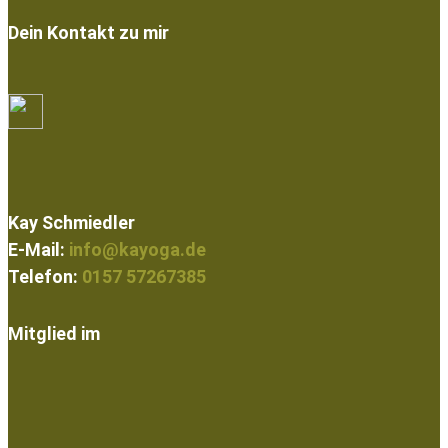
Dein Kontakt zu mir
Kay Schmiedler
E-Mail:
info@kayoga.de
Telefon:
0157 57267385
Mitglied im