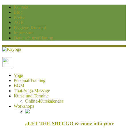
Kontakt
Blog
Preise
AGB
Hygiene-Konzept
Impressum
Datenschutzerklärung
Kayoga
Yoga und Personaltraining Duisburg
Yoga
Personal Training
BGM
Thai-Yoga-Massage
Kurse und Termine
Online-Kurskalender
Workshops
„LET THE SHIT GO & come into your