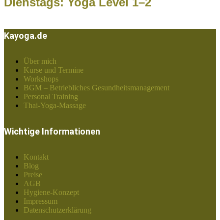
Dienstags: Yoga Level 1–2
Kayoga.de
Über mich
Kurse und Termine
Workshops
BGM – Betriebliches Gesundheitsmanagement
Personal Training
Thai-Yoga-Massage
Wichtige Informationen
Kontakt
Blog
Preise
AGB
Hygiene-Konzept
Impressum
Datenschutzerklärung