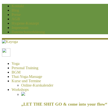
Kontakt
Blog
Preise
AGB
Hygiene-Konzept
Impressum
Datenschutzerklärung
Kayoga
Yoga und Personaltraining Duisburg
Yoga
Personal Training
BGM
Thai-Yoga-Massage
Kurse und Termine
Online-Kurskalender
Workshops
„LET THE SHIT GO & come into your flow“ H