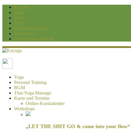
Kontakt
Blog
Preise
AGB
Hygiene-Konzept
Impressum
Datenschutzerklärung
Kayoga
Yoga und Personaltraining Duisburg
Yoga
Personal Training
BGM
Thai-Yoga-Massage
Kurse und Termine
Online-Kurskalender
Workshops
„LET THE SHIT GO & come into your flow“ H