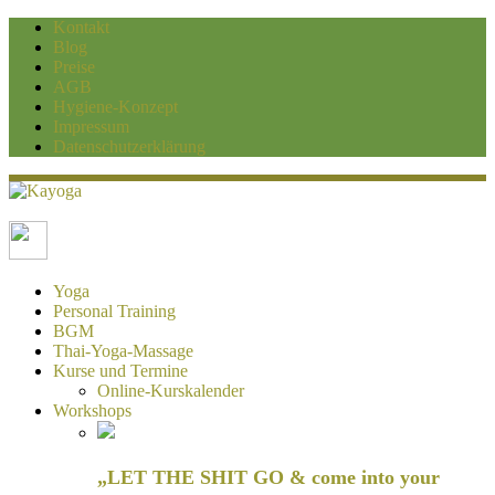
Kontakt
Blog
Preise
AGB
Hygiene-Konzept
Impressum
Datenschutzerklärung
Kayoga
Yoga und Personaltraining Duisburg
Yoga
Personal Training
BGM
Thai-Yoga-Massage
Kurse und Termine
Online-Kurskalender
Workshops
„LET THE SHIT GO & come into your