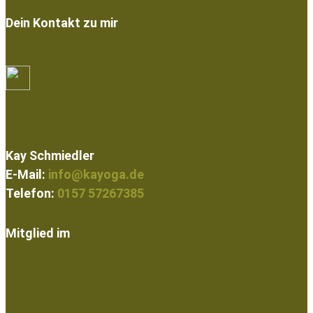
Dein Kontakt zu mir
Kay Schmiedler
E-Mail:
info@kayoga.de
Telefon:
0157 57267385
Mitglied im