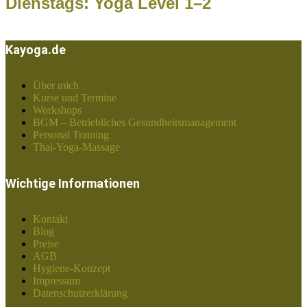
Dienstags: Yoga Level 1–2
Kayoga.de
Über mich
Kurse und Termine
Workshops
BGM – Betriebliches Gesundheitsmanagement
Personal Training
Thai-Yoga-Massage
Wichtige Informationen
Kontakt
Blog
Preise
AGB
Hygiene-Konzept
Impressum
Datenschutzerklärung