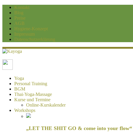
Kontakt
Blog
Preise
AGB
Hygiene-Konzept
Impressum
Datenschutzerklärung
Kayoga
Yoga und Personaltraining Duisburg
Yoga
Personal Training
BGM
Thai-Yoga-Massage
Kurse und Termine
Online-Kurskalender
Workshops
„LET THE SHIT GO & come into your flow“ H