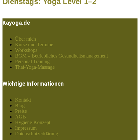
Dienstags: Yoga Level 1–2
Kayoga.de
Über mich
Kurse und Termine
Workshops
BGM – Betriebliches Gesundheitsmanagement
Personal Training
Thai-Yoga-Massage
Wichtige Informationen
Kontakt
Blog
Preise
AGB
Hygiene-Konzept
Impressum
Datenschutzerklärung