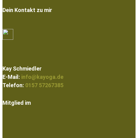
Dein Kontakt zu mir
Kay Schmiedler
E-Mail:
info@kayoga.de
Telefon:
0157 57267385
Mitglied im