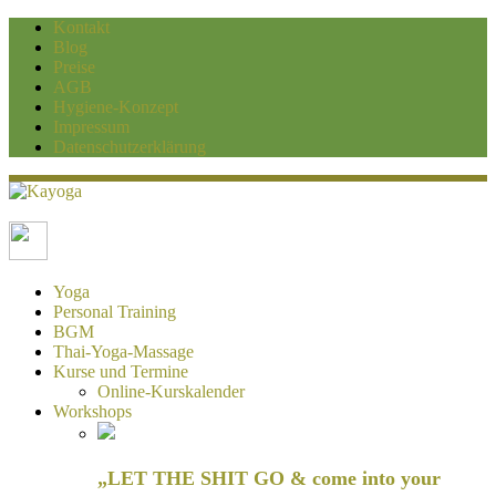
Kontakt
Blog
Preise
AGB
Hygiene-Konzept
Impressum
Datenschutzerklärung
Kayoga
Yoga und Personaltraining Duisburg
Yoga
Personal Training
BGM
Thai-Yoga-Massage
Kurse und Termine
Online-Kurskalender
Workshops
„LET THE SHIT GO & come into your