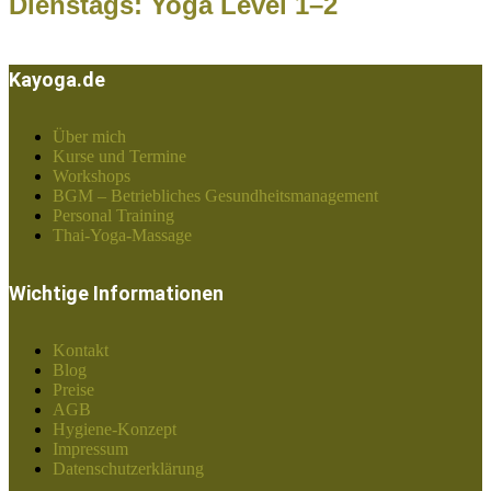
Dienstags: Yoga Level 1–2
Kayoga.de
Über mich
Kurse und Termine
Workshops
BGM – Betriebliches Gesundheitsmanagement
Personal Training
Thai-Yoga-Massage
Wichtige Informationen
Kontakt
Blog
Preise
AGB
Hygiene-Konzept
Impressum
Datenschutzerklärung