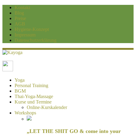
Kontakt
Blog
Preise
AGB
Hygiene-Konzept
Impressum
Datenschutzerklärung
Kayoga
Yoga und Personaltraining Duisburg
Yoga
Personal Training
BGM
Thai-Yoga-Massage
Kurse und Termine
Online-Kurskalender
Workshops
„LET THE SHIT GO & come into your