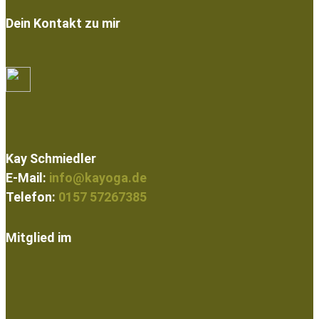
Dein Kontakt zu mir
Kay Schmiedler
E-Mail:
info@kayoga.de
Telefon:
0157 57267385
Mitglied im