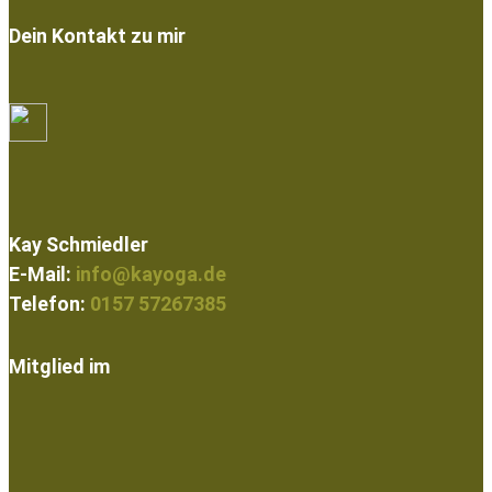
Dein Kontakt zu mir
Kay Schmiedler
E-Mail:
info@kayoga.de
Telefon:
0157 57267385
Mitglied im