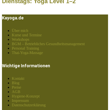
Dienstags: Yoga Level 1–2
Kayoga.de
Über mich
Kurse und Termine
Workshops
BGM – Betriebliches Gesundheitsmanagement
Personal Training
Thai-Yoga-Massage
Wichtige Informationen
Kontakt
Blog
Preise
AGB
Hygiene-Konzept
Impressum
Datenschutzerklärung