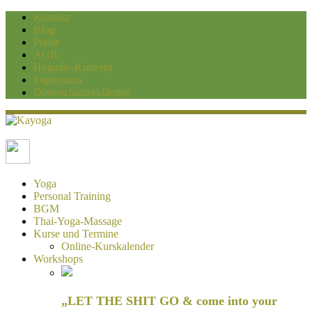
Kontakt
Blog
Preise
AGB
Hygiene-Konzept
Impressum
Datenschutzerklärung
Kayoga
Yoga und Personaltraining Duisburg
Yoga
Personal Training
BGM
Thai-Yoga-Massage
Kurse und Termine
Online-Kurskalender
Workshops
„LET THE SHIT GO & come into your