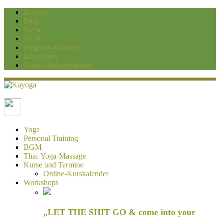
Kontakt
Blog
Preise
AGB
Hygiene-Konzept
Impressum
Datenschutzerklärung
Kayoga
Yoga und Personaltraining Duisburg
Yoga
Personal Training
BGM
Thai-Yoga-Massage
Kurse und Termine
Online-Kurskalender
Workshops
„LET THE SHIT GO & come into your