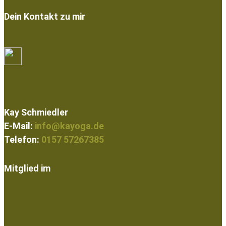
Dein Kontakt zu mir
Kay Schmiedler
E-Mail:
info@kayoga.de
Telefon:
0157 57267385
Mitglied im