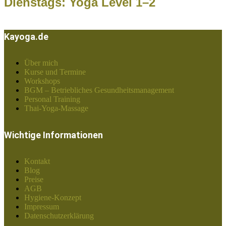
Dienstags: Yoga Level 1–2
Kayoga.de
Über mich
Kurse und Termine
Workshops
BGM – Betriebliches Gesundheitsmanagement
Personal Training
Thai-Yoga-Massage
Wichtige Informationen
Kontakt
Blog
Preise
AGB
Hygiene-Konzept
Impressum
Datenschutzerklärung