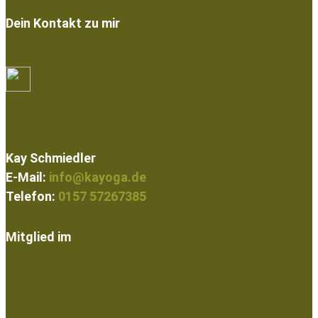
Dein Kontakt zu mir
Kay Schmiedler
E-Mail:
info@kayoga.de
Telefon:
0157 57267385
Mitglied im