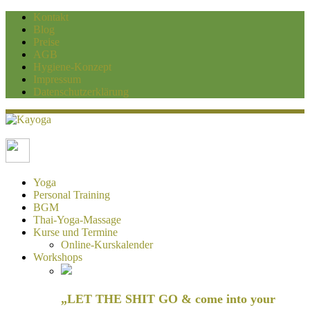
Kontakt
Blog
Preise
AGB
Hygiene-Konzept
Impressum
Datenschutzerklärung
Kayoga
Yoga und Personaltraining Duisburg
Yoga
Personal Training
BGM
Thai-Yoga-Massage
Kurse und Termine
Online-Kurskalender
Workshops
„LET THE SHIT GO & come into your