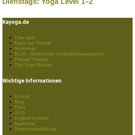
Dienstags: Yoga Level 1–2
Kayoga.de
Über mich
Kurse und Termine
Workshops
BGM – Betriebliches Gesundheitsmanagement
Personal Training
Thai-Yoga-Massage
Wichtige Informationen
Kontakt
Blog
Preise
AGB
Hygiene-Konzept
Impressum
Datenschutzerklärung