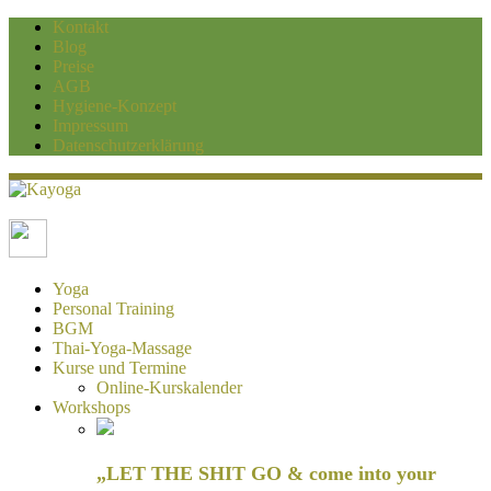
Kontakt
Blog
Preise
AGB
Hygiene-Konzept
Impressum
Datenschutzerklärung
Kayoga
Yoga und Personaltraining Duisburg
Yoga
Personal Training
BGM
Thai-Yoga-Massage
Kurse und Termine
Online-Kurskalender
Workshops
„LET THE SHIT GO & come into your