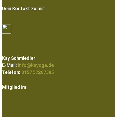
Dein Kontakt zu mir
Kay Schmiedler
E-Mail:
info@kayoga.de
Telefon:
0157 57267385
Mitglied im