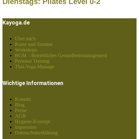
Dienstags: Pilates Level 0-2
Kayoga.de
Über mich
Kurse und Termine
Workshops
BGM – Betriebliches Gesundheitsmanagement
Personal Training
Thai-Yoga-Massage
Wichtige Informationen
Kontakt
Blog
Preise
AGB
Hygiene-Konzept
Impressum
Datenschutzerklärung