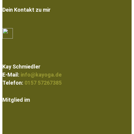
Dein Kontakt zu mir
Kay Schmiedler
E-Mail:
info@kayoga.de
Telefon:
0157 57267385
Mitglied im