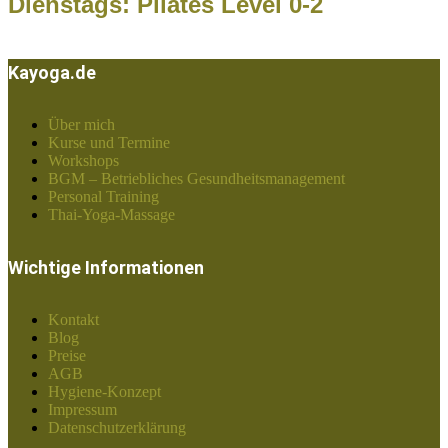
Dienstags: Pilates Level 0-2
Kayoga.de
Über mich
Kurse und Termine
Workshops
BGM – Betriebliches Gesundheitsmanagement
Personal Training
Thai-Yoga-Massage
Wichtige Informationen
Kontakt
Blog
Preise
AGB
Hygiene-Konzept
Impressum
Datenschutzerklärung