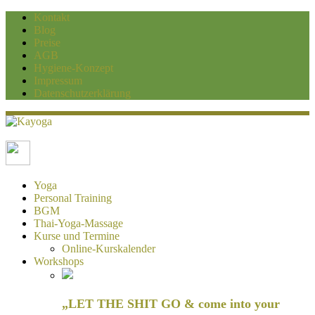
Kontakt
Blog
Preise
AGB
Hygiene-Konzept
Impressum
Datenschutzerklärung
Kayoga
Yoga und Personaltraining Duisburg
Yoga
Personal Training
BGM
Thai-Yoga-Massage
Kurse und Termine
Online-Kurskalender
Workshops
„LET THE SHIT GO & come into your