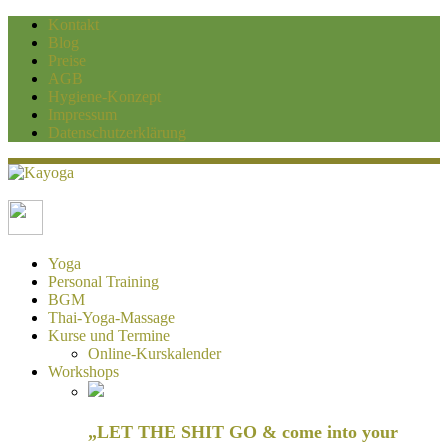
Kontakt
Blog
Preise
AGB
Hygiene-Konzept
Impressum
Datenschutzerklärung
Kayoga
Yoga und Personaltraining Duisburg
Yoga
Personal Training
BGM
Thai-Yoga-Massage
Kurse und Termine
Online-Kurskalender
Workshops
„LET THE SHIT GO & come into your