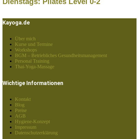
Dienstags: Pilates Level 0-2
Kayoga.de
Über mich
Kurse und Termine
Workshops
BGM – Betriebliches Gesundheitsmanagement
Personal Training
Thai-Yoga-Massage
Wichtige Informationen
Kontakt
Blog
Preise
AGB
Hygiene-Konzept
Impressum
Datenschutzerklärung