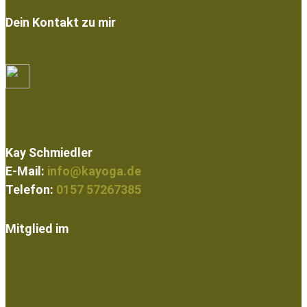
Dein Kontakt zu mir
Kay Schmiedler
E-Mail:
info@kayoga.de
Telefon:
0157 57267385
Mitglied im