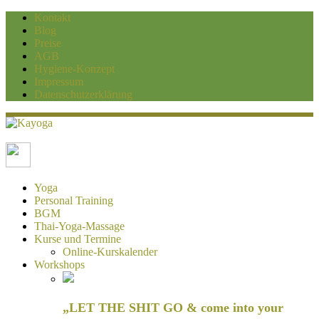
Kontakt
Blog
Preise
AGB
Hygiene-Konzept
Impressum
Datenschutzerklärung
Kayoga
Yoga und Personaltraining Duisburg
Yoga
Personal Training
BGM
Thai-Yoga-Massage
Kurse und Termine
Online-Kurskalender
Workshops
„LET THE SHIT GO & come into your