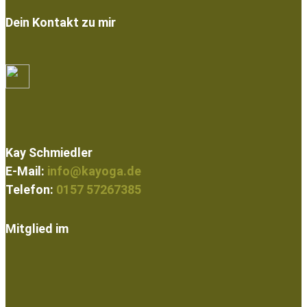
Dein Kontakt zu mir
Kay Schmiedler
E-Mail:
info@kayoga.de
Telefon:
0157 57267385
Mitglied im