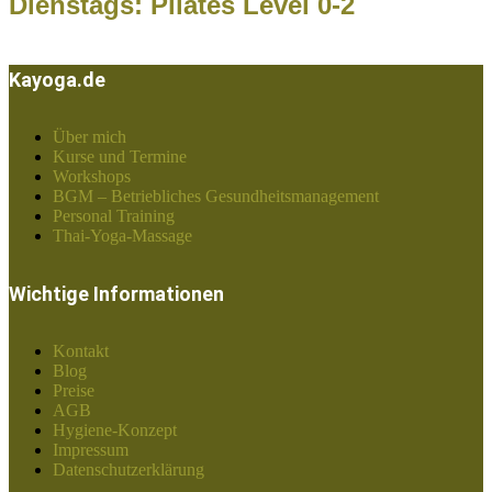
Dienstags: Pilates Level 0-2
Kayoga.de
Über mich
Kurse und Termine
Workshops
BGM – Betriebliches Gesundheitsmanagement
Personal Training
Thai-Yoga-Massage
Wichtige Informationen
Kontakt
Blog
Preise
AGB
Hygiene-Konzept
Impressum
Datenschutzerklärung