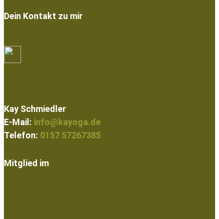
Dein Kontakt zu mir
Kay Schmiedler
E-Mail:
info@kayoga.de
Telefon:
0157 57267385
Mitglied im