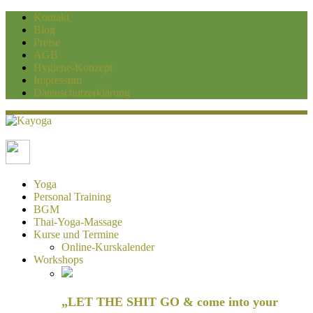
Kontakt
Blog
Preise
AGB
Hygiene-Konzept
Impressum
Datenschutzerklärung
Kayoga
Yoga und Personaltraining Duisburg
Yoga
Personal Training
BGM
Thai-Yoga-Massage
Kurse und Termine
Online-Kurskalender
Workshops
„LET THE SHIT GO & come into your