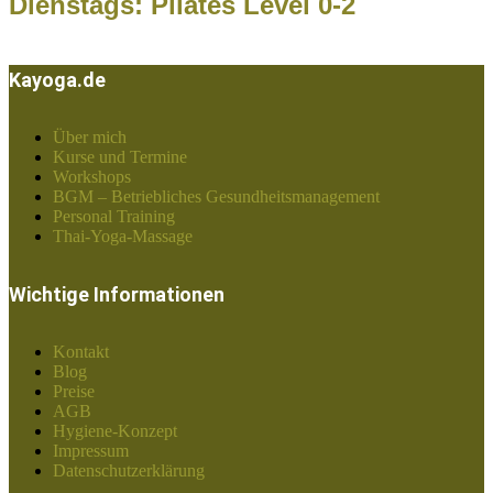
Dienstags: Pilates Level 0-2
Kayoga.de
Über mich
Kurse und Termine
Workshops
BGM – Betriebliches Gesundheitsmanagement
Personal Training
Thai-Yoga-Massage
Wichtige Informationen
Kontakt
Blog
Preise
AGB
Hygiene-Konzept
Impressum
Datenschutzerklärung