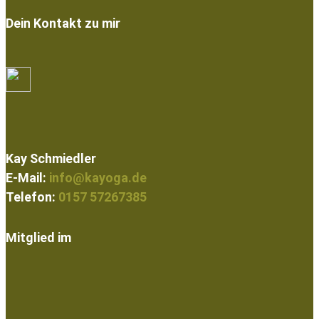
Dein Kontakt zu mir
Kay Schmiedler
E-Mail:
info@kayoga.de
Telefon:
0157 57267385
Mitglied im