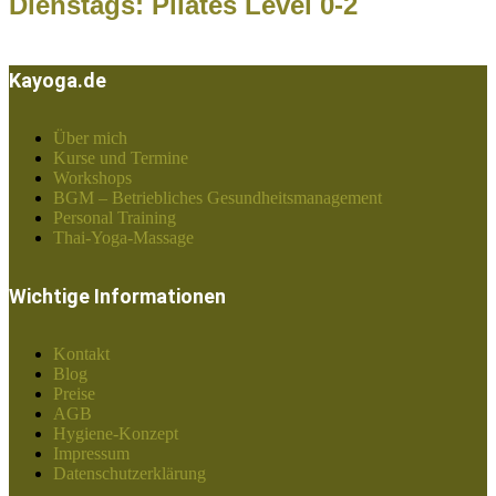
Dienstags: Pilates Level 0-2
Kayoga.de
Über mich
Kurse und Termine
Workshops
BGM – Betriebliches Gesundheitsmanagement
Personal Training
Thai-Yoga-Massage
Wichtige Informationen
Kontakt
Blog
Preise
AGB
Hygiene-Konzept
Impressum
Datenschutzerklärung