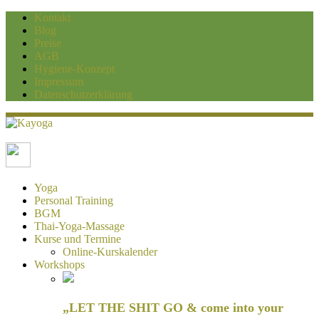
Kontakt
Blog
Preise
AGB
Hygiene-Konzept
Impressum
Datenschutzerklärung
Kayoga
Yoga und Personaltraining Duisburg
Yoga
Personal Training
BGM
Thai-Yoga-Massage
Kurse und Termine
Online-Kurskalender
Workshops
„LET THE SHIT GO & come into your