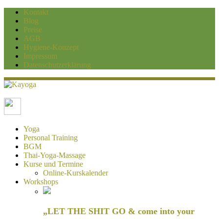
Kontakt
Blog
Preise
AGB
Hygiene-Konzept
Impressum
Datenschutzerklärung
Kayoga
Yoga und Personaltraining Duisburg
Yoga
Personal Training
BGM
Thai-Yoga-Massage
Kurse und Termine
Online-Kurskalender
Workshops
„LET THE SHIT GO & come into your