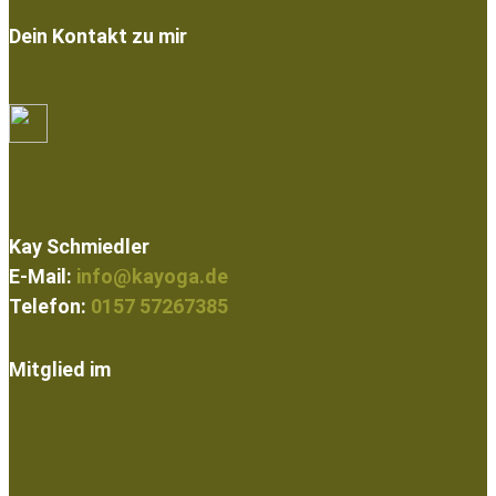
Dein Kontakt zu mir
Kay Schmiedler
E-Mail:
info@kayoga.de
Telefon:
0157 57267385
Mitglied im