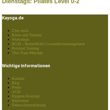
Dienstags: Pilates Level 0-2
Kayoga.de
Über mich
Kurse und Termine
Workshops
BGM – Betriebliches Gesundheitsmanagement
Personal Training
Thai-Yoga-Massage
Wichtige Informationen
Kontakt
Blog
Preise
AGB
Hygiene-Konzept
Impressum
Datenschutzerklärung