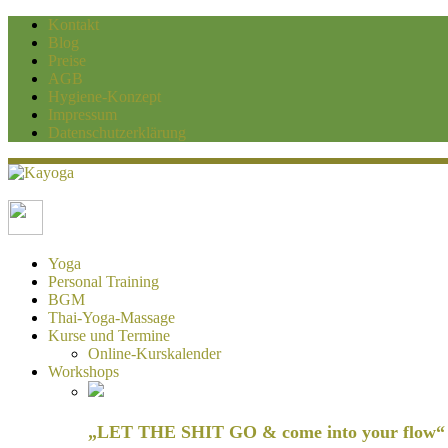
Kontakt
Blog
Preise
AGB
Hygiene-Konzept
Impressum
Datenschutzerklärung
Kayoga
Yoga und Personaltraining Duisburg
Yoga
Personal Training
BGM
Thai-Yoga-Massage
Kurse und Termine
Online-Kurskalender
Workshops
„LET THE SHIT GO & come into your flow“ H