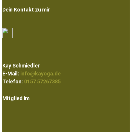
Dein Kontakt zu mir
Kay Schmiedler
E-Mail:
info@kayoga.de
Telefon:
0157 57267385
Mitglied im