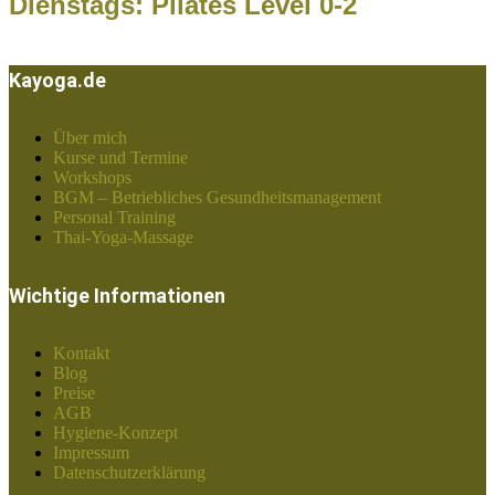
Dienstags: Pilates Level 0-2
Kayoga.de
Über mich
Kurse und Termine
Workshops
BGM – Betriebliches Gesundheitsmanagement
Personal Training
Thai-Yoga-Massage
Wichtige Informationen
Kontakt
Blog
Preise
AGB
Hygiene-Konzept
Impressum
Datenschutzerklärung