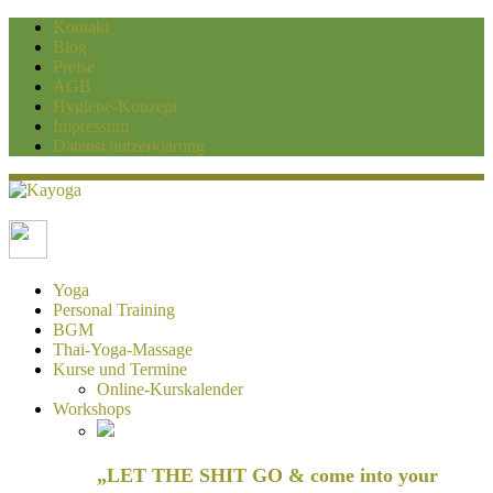
Kontakt
Blog
Preise
AGB
Hygiene-Konzept
Impressum
Datenschutzerklärung
Kayoga
Yoga und Personaltraining Duisburg
Yoga
Personal Training
BGM
Thai-Yoga-Massage
Kurse und Termine
Online-Kurskalender
Workshops
„LET THE SHIT GO & come into your