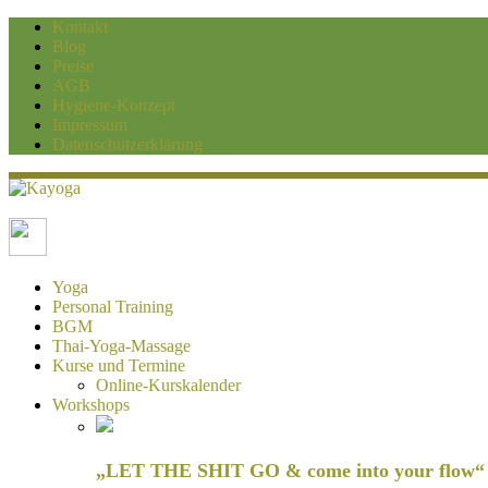
Kontakt
Blog
Preise
AGB
Hygiene-Konzept
Impressum
Datenschutzerklärung
Kayoga
Yoga und Personaltraining Duisburg
Yoga
Personal Training
BGM
Thai-Yoga-Massage
Kurse und Termine
Online-Kurskalender
Workshops
„LET THE SHIT GO & come into your flow“ H