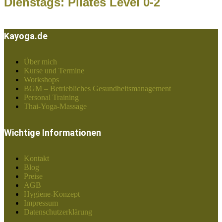
Dienstags: Pilates Level 0-2
Kayoga.de
Über mich
Kurse und Termine
Workshops
BGM – Betriebliches Gesundheitsmanagement
Personal Training
Thai-Yoga-Massage
Wichtige Informationen
Kontakt
Blog
Preise
AGB
Hygiene-Konzept
Impressum
Datenschutzerklärung