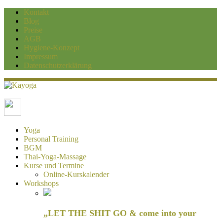
Kontakt
Blog
Preise
AGB
Hygiene-Konzept
Impressum
Datenschutzerklärung
Kayoga
Yoga und Personaltraining Duisburg
Yoga
Personal Training
BGM
Thai-Yoga-Massage
Kurse und Termine
Online-Kurskalender
Workshops
„LET THE SHIT GO & come into your