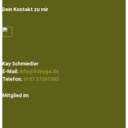
Dein Kontakt zu mir
Kay Schmiedler
E-Mail:
info@kayoga.de
Telefon:
0157 57267385
Mitglied im