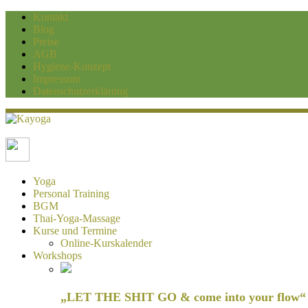
Kontakt
Blog
Preise
AGB
Hygiene-Konzept
Impressum
Datenschutzerklärung
Kayoga
Yoga und Personaltraining Duisburg
Yoga
Personal Training
BGM
Thai-Yoga-Massage
Kurse und Termine
Online-Kurskalender
Workshops
„LET THE SHIT GO & come into your flow“ H