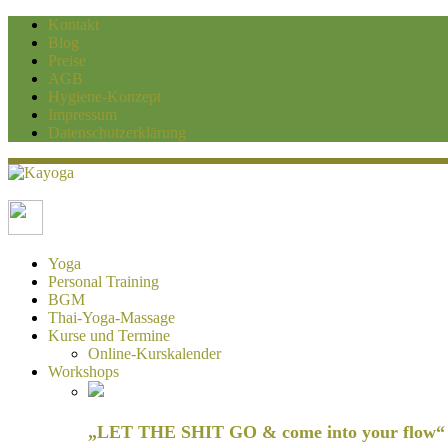
Kontakt
Blog
Preise
AGB
Hygiene-Konzept
Impressum
Datenschutzerklärung
Kayoga
Yoga und Personaltraining Duisburg
Yoga
Personal Training
BGM
Thai-Yoga-Massage
Kurse und Termine
Online-Kurskalender
Workshops
„LET THE SHIT GO & come into your flow“ H