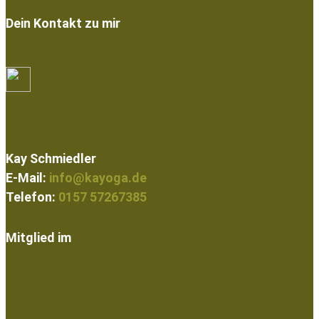
Dein Kontakt zu mir
Kay Schmiedler
E-Mail:
info@kayoga.de
Telefon:
0157 57267385
Mitglied im