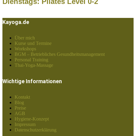
Dienstags: Pilates Level 0-2
Kayoga.de
Über mich
Kurse und Termine
Workshops
BGM – Betriebliches Gesundheitsmanagement
Personal Training
Thai-Yoga-Massage
Wichtige Informationen
Kontakt
Blog
Preise
AGB
Hygiene-Konzept
Impressum
Datenschutzerklärung