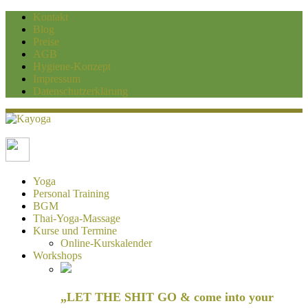
Kontakt
Blog
Preise
AGB
Hygiene-Konzept
Impressum
Datenschutzerklärung
Kayoga
Yoga und Personaltraining Duisburg
Yoga
Personal Training
BGM
Thai-Yoga-Massage
Kurse und Termine
Online-Kurskalender
Workshops
„LET THE SHIT GO & come into your