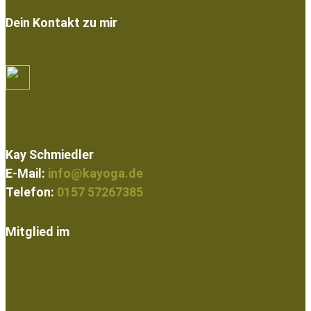
Dein Kontakt zu mir
Kay Schmiedler
E-Mail:
info@kayoga.de
Telefon:
0157 57267385
Mitglied im