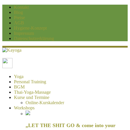
Kontakt
Blog
Preise
AGB
Hygiene-Konzept
Impressum
Datenschutzerklärung
Kayoga
Yoga und Personaltraining Duisburg
Yoga
Personal Training
BGM
Thai-Yoga-Massage
Kurse und Termine
Online-Kurskalender
Workshops
„LET THE SHIT GO & come into your