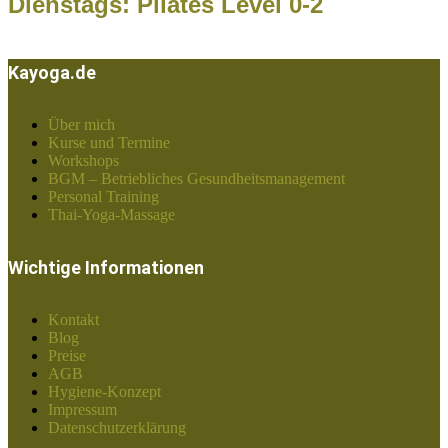
Dienstags: Pilates Level 0-2
Kayoga.de
Über mich
Kurse und Termine
Workshops
BGM – Betriebliches Gesundheitsmanagement
Personal Training
Thai-Yoga-Massage
Wichtige Informationen
Kontakt
Blog
Preise
AGB
Hygiene-Konzept
Impressum
Datenschutzerklärung